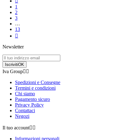

1
2
3
…
13

Newsletter
Iscriviti
OK
Iva Group


Spedizioni e Consegne
Termini e condizioni
Chi siamo
Pagamento sicuro
Privacy Policy
Contattaci
Negozi
Il tuo account


Informazioni personali