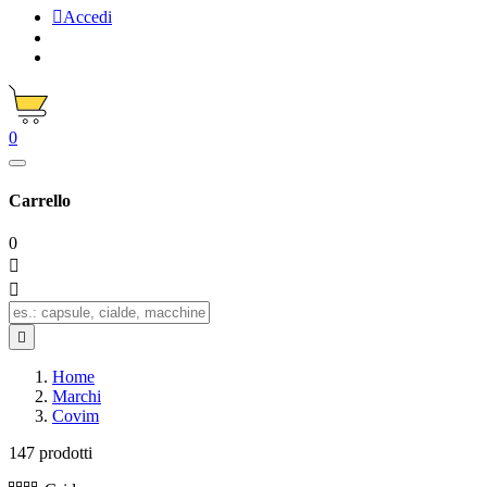

Accedi
0
Carrello
0



Home
Marchi
Covim
147 prodotti