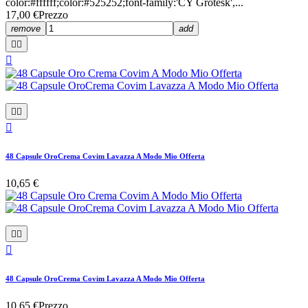
color:#ffffff;color:#525252;font-family:'CY Grotesk',...
17,00 €
Prezzo
remove
add






48 Capsule OroCrema Covim Lavazza A Modo Mio Offerta
10,65 €



48 Capsule OroCrema Covim Lavazza A Modo Mio Offerta
10,65 €
Prezzo