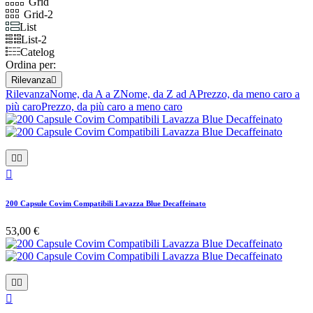
Grid
Grid-2
List
List-2
Catelog
Ordina per:
Rilevanza

Rilevanza
Nome, da A a Z
Nome, da Z ad A
Prezzo, da meno caro a
più caro
Prezzo, da più caro a meno caro



200 Capsule Covim Compatibili Lavazza Blue Decaffeinato
53,00 €


