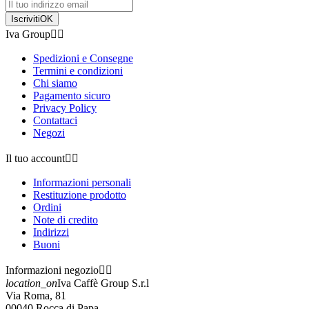
Iscriviti
OK
Iva Group


Spedizioni e Consegne
Termini e condizioni
Chi siamo
Pagamento sicuro
Privacy Policy
Contattaci
Negozi
Il tuo account


Informazioni personali
Restituzione prodotto
Ordini
Note di credito
Indirizzi
Buoni
Informazioni negozio


location_on
Iva Caffè Group S.r.l
Via Roma, 81
00040 Rocca di Papa