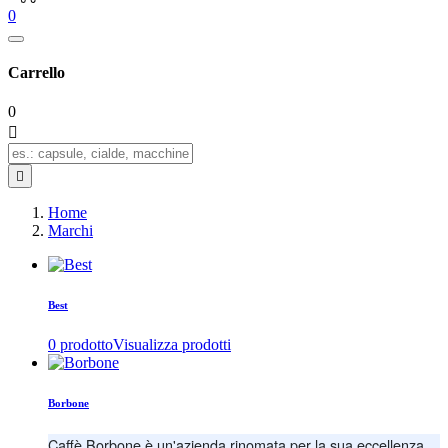
0
Carrello
0


Home
Marchi
Best
0 prodotto
Visualizza prodotti
Borbone
Caffè Borbone è un'azienda rinomata per la sua eccellenza