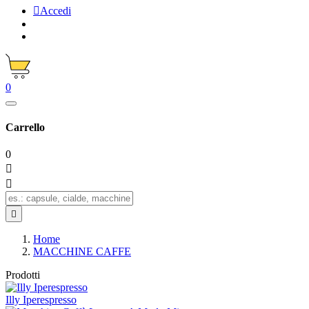

Accedi
0
Carrello
0



Home
MACCHINE CAFFE
Prodotti
Illy Iperespresso