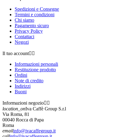
Spedizioni e Consegne
Termini e condizioni
Chi siamo
Pagamento sicuro
Privacy Policy
Contattaci
Negozi
Il tuo account


Informazioni personali
Restituzione prodotto
Ordini
Note di credito
Indirizzi
Buoni
Informazioni negozio


location_on
Iva Caffè Group S.r.l
Via Roma, 81
00040 Rocca di Papa
Roma
email
info@ivacaffegroup.it
call
info@ivacaffegroup.it