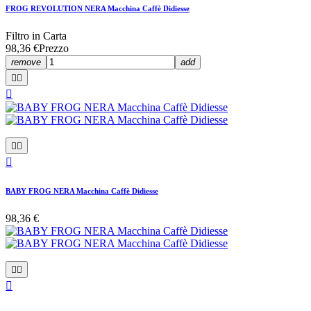
FROG REVOLUTION NERA Macchina Caffè Didiesse
Filtro in Carta
98,36 €
Prezzo
remove
add






BABY FROG NERA Macchina Caffè Didiesse
98,36 €


