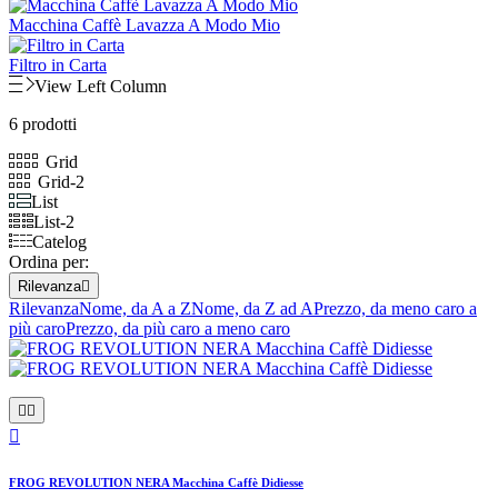
Macchina Caffè Lavazza A Modo Mio
Filtro in Carta
View Left Column
6 prodotti
Grid
Grid-2
List
List-2
Catelog
Ordina per:
Rilevanza

Rilevanza
Nome, da A a Z
Nome, da Z ad A
Prezzo, da meno caro a
più caro
Prezzo, da più caro a meno caro



FROG REVOLUTION NERA Macchina Caffè Didiesse