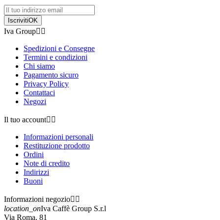
Iscriviti
OK
Iva Group


Spedizioni e Consegne
Termini e condizioni
Chi siamo
Pagamento sicuro
Privacy Policy
Contattaci
Negozi
Il tuo account


Informazioni personali
Restituzione prodotto
Ordini
Note di credito
Indirizzi
Buoni
Informazioni negozio


location_on
Iva Caffè Group S.r.l
Via Roma, 81