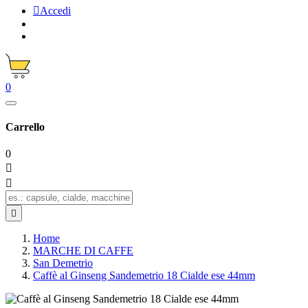

Accedi
0
Carrello
0



Home
MARCHE DI CAFFE
San Demetrio
Caffè al Ginseng Sandemetrio 18 Cialde ese 44mm