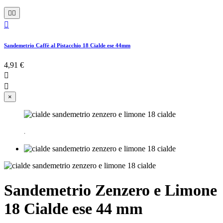



Sandemetrio Caffè al Pistacchio 18 Cialde ese 44mm
4,91 €


×
.
Sandemetrio Zenzero e Limone
18 Cialde ese 44 mm