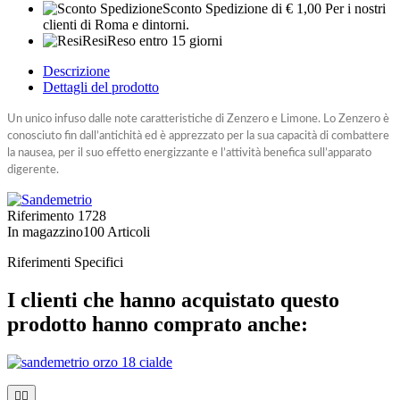
Sconto Spedizione
di € 1,00 Per i nostri
clienti di Roma e dintorni.
Resi
Reso entro 15 giorni
Descrizione
Dettagli del prodotto
Un unico infuso dalle note caratteristiche di Zenzero e Limone. Lo Zenzero è
conosciuto fin dall’antichità ed è apprezzato per la sua capacità di combattere
la nausea, per il suo effetto energizzante e l’attività benefica sull’apparato
digerente.
Riferimento
1728
In magazzino
100 Articoli
Riferimenti Specifici
I clienti che hanno acquistato questo
prodotto hanno comprato anche:

