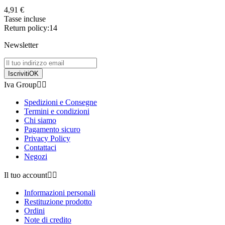
4,91 €
Tasse incluse
Return policy:14
Newsletter
Iscriviti
OK
Iva Group


Spedizioni e Consegne
Termini e condizioni
Chi siamo
Pagamento sicuro
Privacy Policy
Contattaci
Negozi
Il tuo account


Informazioni personali
Restituzione prodotto
Ordini
Note di credito