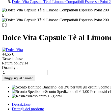
Dolce Vita Capsule Tè al Limone Compatibili Espresso Point 



Dolce Vita Capsule Tè al Limon
44,55 €
Tasse incluse
Return policy:14
Quantity :

Aggiungi al carrello
Sconto B
Sconto Spedizione
di € 1,00 Per i nostri c
Resi
Reso entro 15 giorni
Descrizione
Dettagli del prodotto