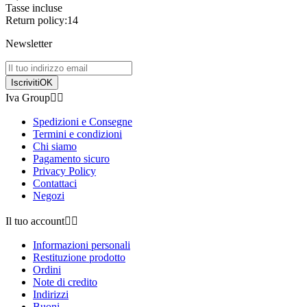
Tasse incluse
Return policy:14
Newsletter
Iscriviti
OK
Iva Group


Spedizioni e Consegne
Termini e condizioni
Chi siamo
Pagamento sicuro
Privacy Policy
Contattaci
Negozi
Il tuo account


Informazioni personali
Restituzione prodotto
Ordini
Note di credito
Indirizzi
Buoni