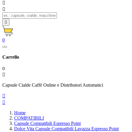



0
Carrello
0

Capsule Cialde Caffè Online e Distributori Automatici


Home
COMPATIBILI
Capsule Compatibili Espresso Point
Dolce Vita Capsule Compatibili Lavazza Espresso Point