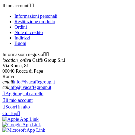
Il tuo account


Informazioni personali
Restituzione prodotto
Ordini
Note di credito
Indirizzi
Buoni
Informazioni negozio


location_on
Iva Caffè Group S.r.l
Via Roma, 81
00040 Rocca di Papa
Roma
email
info@ivacaffegroup.it
call
info@ivacaffegroup.it

Aggiungi al carrello

Il mio account

Scorri in alto
Go Top
