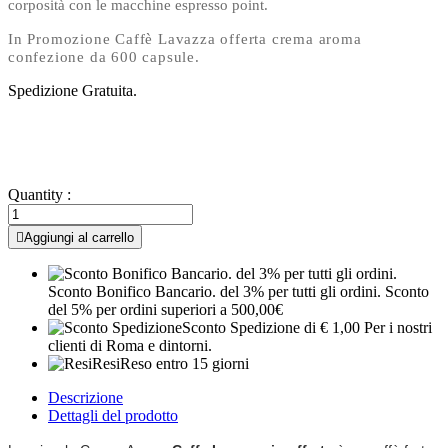
corposità con le macchine espresso point.
In Promozione Caffè Lavazza offerta crema aroma
confezione da 600 capsule.
Spedizione Gratuita.
S Arabica centro e sud americani (40%) e dai più pregiati Robusta
africani (60%). Il risultato è un caffè espresso dal gusto forte e
deciso ma dolce.
Quantity :

Aggiungi al carrello
Sconto Bonifico Bancario. del 3% per tutti gli ordini.
Sconto
del 5% per ordini superiori a 500,00€
Sconto Spedizione
di € 1,00 Per i nostri
clienti di Roma e dintorni.
Resi
Reso entro 15 giorni
Descrizione
Dettagli del prodotto