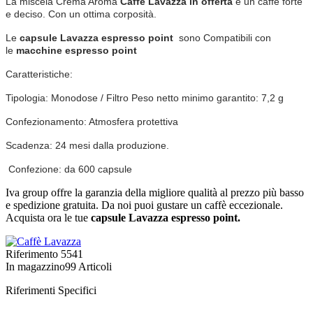
La miscela Crema Aroma
Caffe Lavazza in offerta
è un caffè forte
e deciso. Con un ottima corposità.
Le
capsule Lavazza espresso point
sono Compatibili con
le
macchine espresso point
Caratteristiche:
Tipologia: Monodose / Filtro Peso netto minimo garantito: 7,2 g
Confezionamento: Atmosfera protettiva
Scadenza: 24 mesi dalla produzione.
Confezione: da 600 capsule
Iva group offre la garanzia della migliore qualità al prezzo più basso
e spedizione gratuita. Da noi puoi gustare un caffè eccezionale.
Acquista ora le tue
capsule Lavazza espresso point.
Riferimento
5541
In magazzino
99 Articoli
Riferimenti Specifici