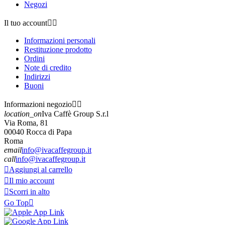
Negozi
Il tuo account


Informazioni personali
Restituzione prodotto
Ordini
Note di credito
Indirizzi
Buoni
Informazioni negozio


location_on
Iva Caffè Group S.r.l
Via Roma, 81
00040 Rocca di Papa
Roma
email
info@ivacaffegroup.it
call
info@ivacaffegroup.it

Aggiungi al carrello

Il mio account

Scorri in alto
Go Top
