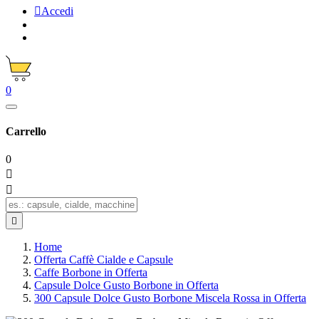

Accedi
0
Carrello
0



Home
Offerta Caffè Cialde e Capsule
Caffe Borbone in Offerta
Capsule Dolce Gusto Borbone in Offerta
300 Capsule Dolce Gusto Borbone Miscela Rossa in Offerta