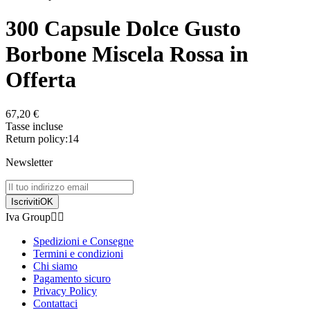
300 Capsule Dolce Gusto
Borbone Miscela Rossa in
Offerta
67,20 €
Tasse incluse
Return policy:14
Newsletter
Iscriviti
OK
Iva Group


Spedizioni e Consegne
Termini e condizioni
Chi siamo
Pagamento sicuro
Privacy Policy
Contattaci