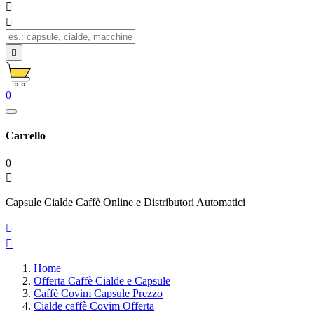



0
Carrello
0

Capsule Cialde Caffè Online e Distributori Automatici


Home
Offerta Caffè Cialde e Capsule
Caffè Covim Capsule Prezzo
Cialde caffè Covim Offerta