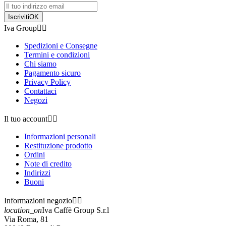
Iscriviti
OK
Iva Group


Spedizioni e Consegne
Termini e condizioni
Chi siamo
Pagamento sicuro
Privacy Policy
Contattaci
Negozi
Il tuo account


Informazioni personali
Restituzione prodotto
Ordini
Note di credito
Indirizzi
Buoni
Informazioni negozio


location_on
Iva Caffè Group S.r.l
Via Roma, 81