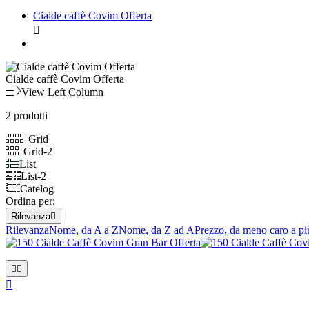
Cialde caffè Covim Offerta

Cialde caffè Covim Offerta
View Left Column
2 prodotti
Grid
Grid-2
List
List-2
Catelog
Ordina per:
Rilevanza

Rilevanza
Nome, da A a Z
Nome, da Z ad A
Prezzo, da meno caro a pi


