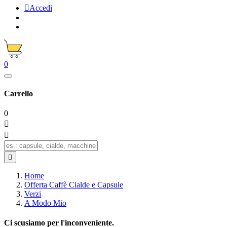

Accedi
0
Carrello
0



Home
Offerta Caffè Cialde e Capsule
Verzi
A Modo Mio
Ci scusiamo per l'inconveniente.