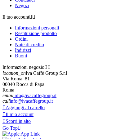
Negozi
Il tuo account


Informazioni personali
Restituzione prodotto
Ordini
Note di credito
Indirizzi
Buoni
Informazioni negozio


location_on
Iva Caffè Group S.r.l
Via Roma, 81
00040 Rocca di Papa
Roma
email
info@ivacaffegroup.it
call
info@ivacaffegroup.it

Aggiungi al carrello

Il mio account

Scorri in alto
Go Top
