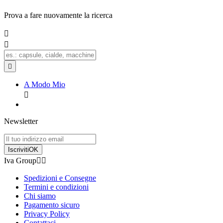
Prova a fare nuovamente la ricerca



A Modo Mio

Newsletter
Iscriviti
OK
Iva Group


Spedizioni e Consegne
Termini e condizioni
Chi siamo
Pagamento sicuro
Privacy Policy
Contattaci