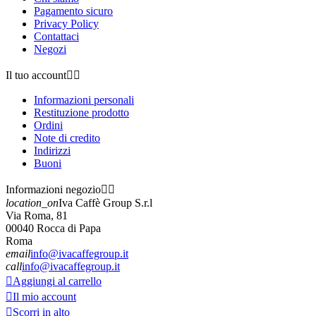
Pagamento sicuro
Privacy Policy
Contattaci
Negozi
Il tuo account


Informazioni personali
Restituzione prodotto
Ordini
Note di credito
Indirizzi
Buoni
Informazioni negozio


location_on
Iva Caffè Group S.r.l
Via Roma, 81
00040 Rocca di Papa
Roma
email
info@ivacaffegroup.it
call
info@ivacaffegroup.it

Aggiungi al carrello

Il mio account

Scorri in alto