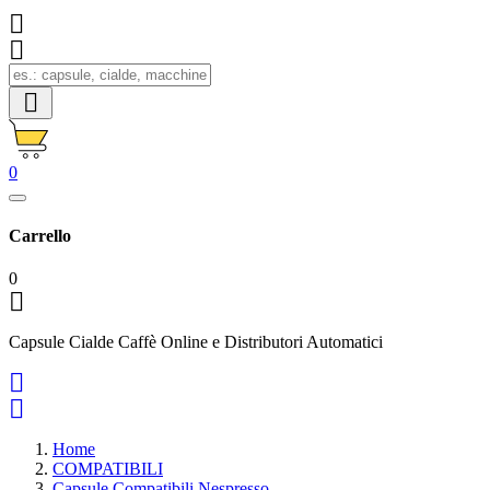



0
Carrello
0

Capsule Cialde Caffè Online e Distributori Automatici


Home
COMPATIBILI
Capsule Compatibili Nespresso