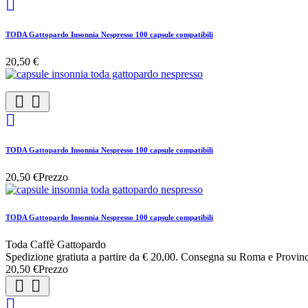

TODA Gattopardo Insonnia Nespresso 100 capsule compatibili
20,50 €



TODA Gattopardo Insonnia Nespresso 100 capsule compatibili
20,50 €
Prezzo
TODA Gattopardo Insonnia Nespresso 100 capsule compatibili
Toda Caffè Gattopardo
Spedizione gratiuta a partire da € 20,00. Consegna su Roma e Provinc
20,50 €
Prezzo


