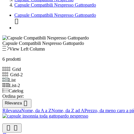
Capsule Compatibili Nespresso Gattopardo
Capsule Compatibili Nespresso Gattopardo

Capsule Compatibili Nespresso Gattopardo
View Left Column
6 prodotti
Grid
Grid-2
List
List-2
Catelog
Ordina per:

Rilevanza
Rilevanza
Nome, da A a Z
Nome, da Z ad A
Prezzo, da meno caro a pi

